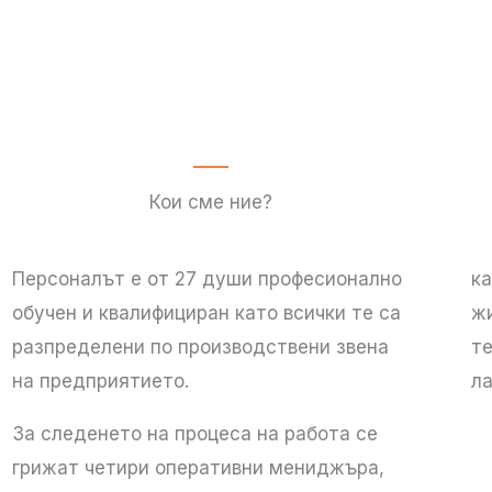
Кои сме ние?
​​Персоналът е от 27 души професионално
ка
обучен и квалифициран като всички те са
ж
разпределени по производствени звена
те
на предприятието.
л
За следенето на процеса на работа се
грижат четири оперативни мениджъра,