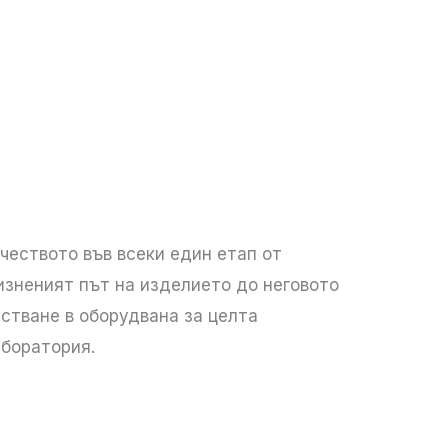
чеството във всеки един етап от
изненият път на изделието до неговото
стване в оборудвана за целта
аборатория.