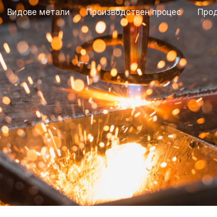
Видове метали
Производствен процес
Про