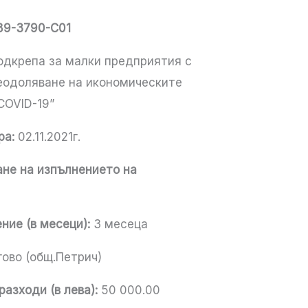
89-3790-C01
дкрепа за малки предприятия с
реодоляване на икономическите
COVID-19”
ра:
02.11.2021г.
не на изпълнението на
ие (в месеци):
3 месеца
ово (общ.Петрич)
азходи (в лева):
50 000.00