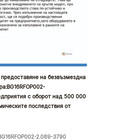
 предоставяне на безвъзмездна
ра:
BG16RFOP002-
едприятия с оборот над 500 000
омическите последствия от
BG16RFOP002-2.089-3790